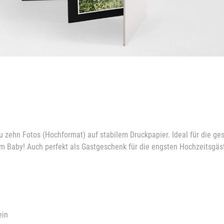
 zu zehn Fotos (Hochformat) auf stabilem Druckpapier. Ideal für die g
 Baby! Auch perfekt als Gastgeschenk für die engsten Hochzeitsgäs
ein