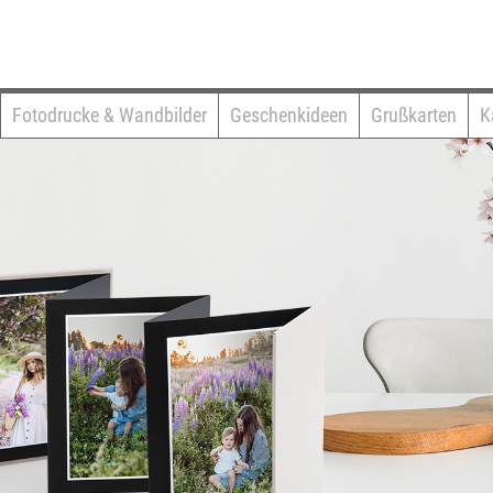
Fotodrucke & Wandbilder
Geschenkideen
Grußkarten
K