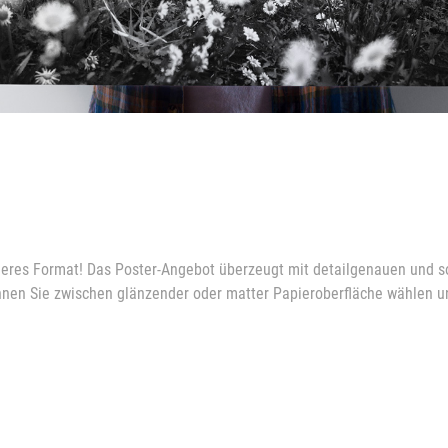
nderes Format! Das Poster-Angebot überzeugt mit detailgenauen und so
können Sie zwischen glänzender oder matter Papieroberfläche wählen u